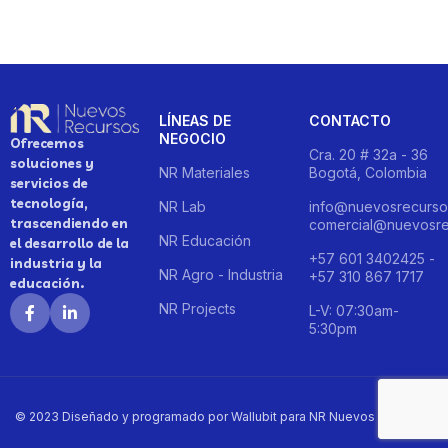
LÍNEAS DE
CONTACTO
NEGOCIO
Ofrecemos
Cra. 20 # 32a - 36
soluciones y
NR Materiales
Bogotá, Colombia
servicios de
tecnología,
NR Lab
info@nuevosrecurso
trascendiendo en
comercial@nuevosre
NR Educación
el desarrollo de la
+57 601 3402425 -
industria y la
NR Agro - Industria
+57 310 867 1717
educación.
NR Projects
L-V: 07:30am-
5:30pm
© 2023 Diseñado y programado por Wallubit para NR Nuevos Recursos