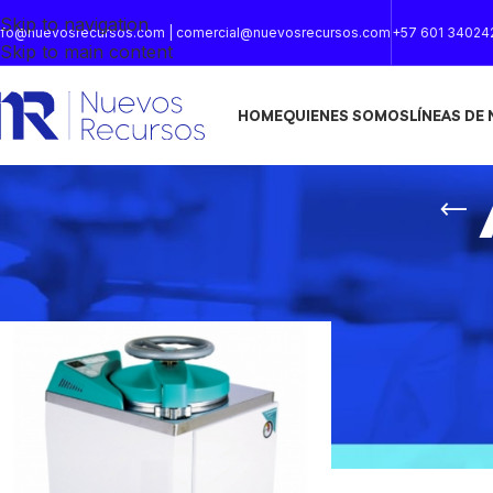
Skip to navigation
nfo@nuevosrecursos.com | comercial@nuevosrecursos.com
+57 601 34024
Skip to main content
HOME
QUIENES SOMOS
LÍNEAS DE
Inicio
/
AUTOCLAVE