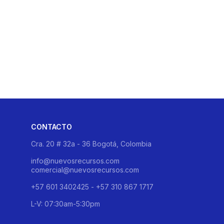
CONTACTO
Cra. 20 # 32a - 36 Bogotá, Colombia
info@nuevosrecursos.com
comercial@nuevosrecursos.com
+57 601 3402425 - +57 310 867 1717
L-V: 07:30am-5:30pm