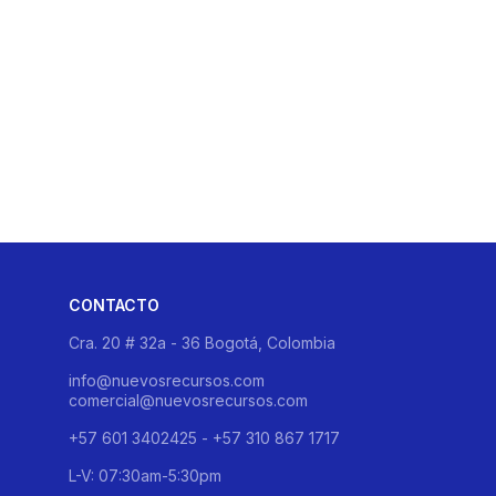
CONTACTO
Cra. 20 # 32a - 36 Bogotá, Colombia
info@nuevosrecursos.com
comercial@nuevosrecursos.com
+57 601 3402425 - +57 310 867 1717
L-V: 07:30am-5:30pm