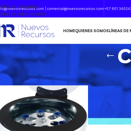
Skip to navigation
nfo@nuevosrecursos.com | comercial@nuevosrecursos.com
+57 601 34024
Skip to main content
HOME
QUIENES SOMOS
LÍNEAS DE
C
Inicio
/
CENTRÍFUGAS