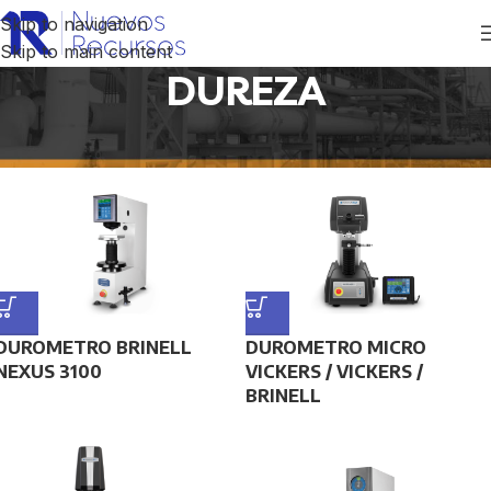
Skip to navigation
Skip to main content
DUREZA
Inicio
/
DUREZA
DUROMETRO BRINELL
DUROMETRO MICRO
NEXUS 3100
VICKERS / VICKERS /
BRINELL