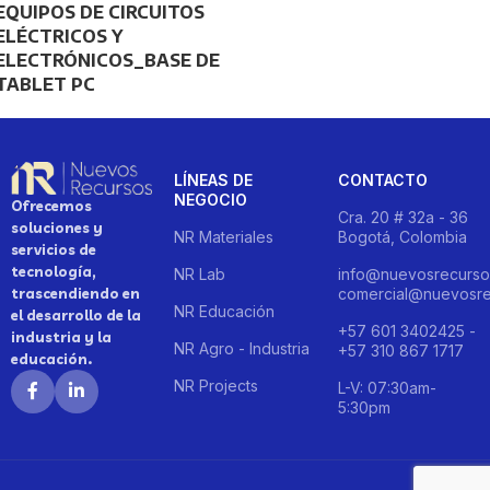
EQUIPOS DE CIRCUITOS
ELÉCTRICOS Y
ELECTRÓNICOS_BASE DE
TABLET PC
LÍNEAS DE
CONTACTO
NEGOCIO
Ofrecemos
Cra. 20 # 32a - 36
soluciones y
NR Materiales
Bogotá, Colombia
servicios de
tecnología,
NR Lab
info@nuevosrecurso
trascendiendo en
comercial@nuevosre
NR Educación
el desarrollo de la
+57 601 3402425 -
industria y la
NR Agro - Industria
+57 310 867 1717
educación.
NR Projects
L-V: 07:30am-
5:30pm