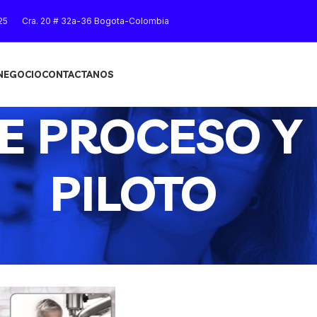
25
Cra. 20 # 32a-36 Bogota-Colombia
 NEGOCIO
CONTACTANOS
E PROCESO Y
PILOTO
Mostrar
9
12