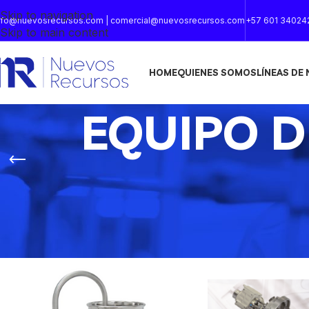
Skip to navigation
nfo@nuevosrecursos.com | comercial@nuevosrecursos.com
+57 601 34024
Skip to main content
HOME
QUIENES SOMOS
LÍNEAS DE
EQUIPO D
Inicio
/
EQUIPO DE PROCESO Y PLANTA PILOTO