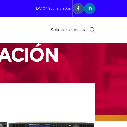
L-V: 07:30am-5:30pm
Solicitar asesoria
TACIÓN
18
24