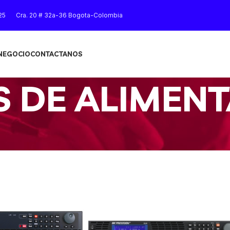
25
Cra. 20 # 32a-36 Bogota-Colombia
 NEGOCIO
CONTACTANOS
S DE ALIMEN
Mostrar
9
12