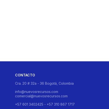
CONTACTO
Cra. 20 # 32a - 36 Bogotá, Colombia
info@nuevosrecursos.com
comercial@nuevosrecursos.com
+57 601 3402425 - +57 310 867 1717