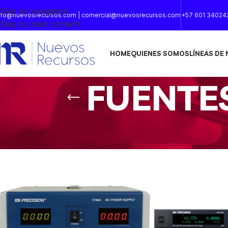
Skip to navigation
nfo@nuevosrecursos.com | comercial@nuevosrecursos.com
+57 601 34024
Skip to main content
HOME
QUIENES SOMOS
LÍNEAS DE
FUENTE
Inicio
/
FUENTES DE ALIMENTACIÓN
/
Página 2