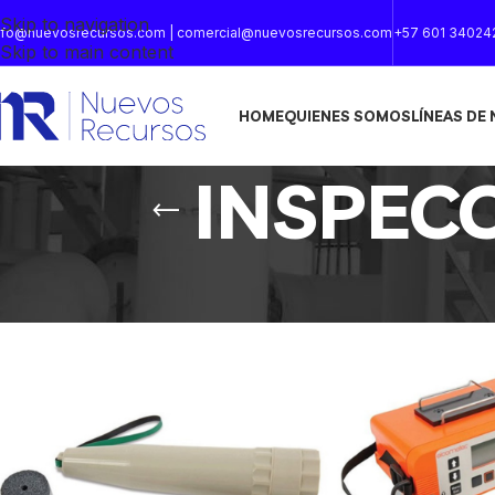
Skip to navigation
nfo@nuevosrecursos.com | comercial@nuevosrecursos.com
+57 601 34024
Skip to main content
HOME
QUIENES SOMOS
LÍNEAS DE
INSPEC
Inicio
/
INSPECCION DE HORMIGON