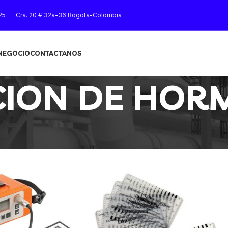
25
Cra. 20 # 32a-36 Bogota-Colombia
 NEGOCIO
CONTACTANOS
CION DE HOR
Mostrar
9
12