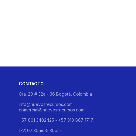
CONTACTO
Cra. 20 # 32a - 36 Bogotá, Colombia
info@nuevosrecursos.com
comercial@nuevosrecursos.com
+57 601 3402425 - +57 310 867 1717
L-V: 07:30am-5:30pm