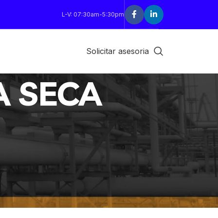
L-V: 07:30am-5:30pm
Solicitar asesoria
A SECA
18
24