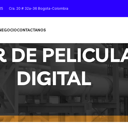
25
Cra. 20 # 32a-36 Bogota-Colombia
 NEGOCIO
CONTACTANOS
 DE PELICUL
DIGITAL
ELICULA SECA DIGITAL
Mostrar
9
12