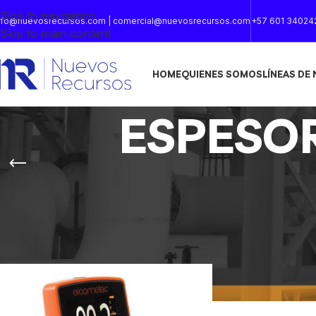
Skip to navigation
nfo@nuevosrecursos.com | comercial@nuevosrecursos.com
+57 601 34024
Skip to main content
HOME
QUIENES SOMOS
LÍNEAS DE
ESPESOR
Inicio
/
INSPECCION EN REVESTIMIENTOS
/
ESPESOR DE P