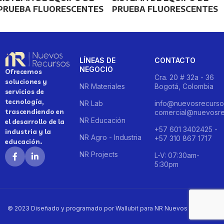
PRUEBA FLUORESCENTES
PRUEBA FLUORESCENTES
LÍNEAS DE
CONTACTO
NEGOCIO
Ofrecemos
Cra. 20 # 32a - 36
soluciones y
NR Materiales
Bogotá, Colombia
servicios de
tecnología,
NR Lab
info@nuevosrecurso
trascendiendo en
comercial@nuevosre
NR Educación
el desarrollo de la
+57 601 3402425 -
industria y la
NR Agro - Industria
+57 310 867 1717
educación.
NR Projects
L-V: 07:30am-
5:30pm
© 2023 Diseñado y programado por Wallubit para NR Nuevos Recursos