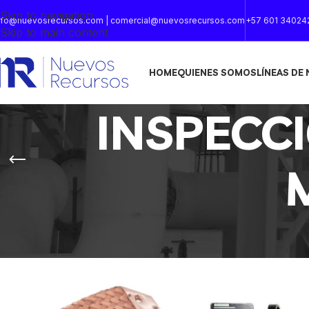
Skip to navigation
nfo@nuevosrecursos.com | comercial@nuevosrecursos.com
+57 601 34024
Skip to main content
HOME
QUIENES SOMOS
LÍNEAS DE
INSPECC
Inicio
/
INSPECCION POR PARTICULAS MAGNETICAS