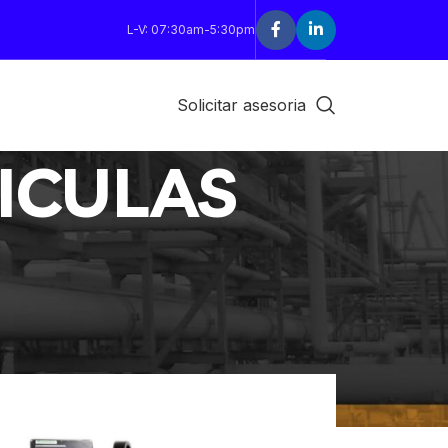
L-V: 07:30am-5:30pm
Solicitar asesoria
ICULAS
18
24