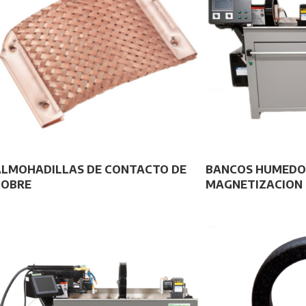
ALMOHADILLAS DE CONTACTO DE
BANCOS HUMEDO
COBRE
MAGNETIZACION D