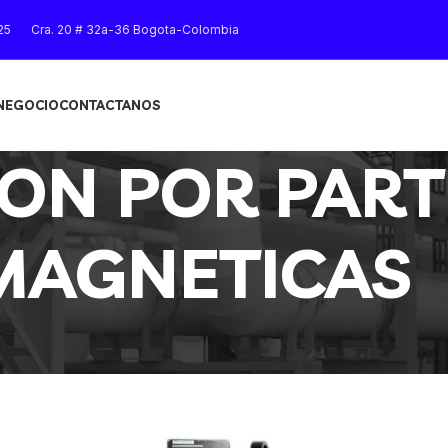
25
Cra. 20 # 32a-36 Bogota-Colombia
 NEGOCIO
CONTACTANOS
ION POR PART
MAGNETICAS
Mostrar
9
12