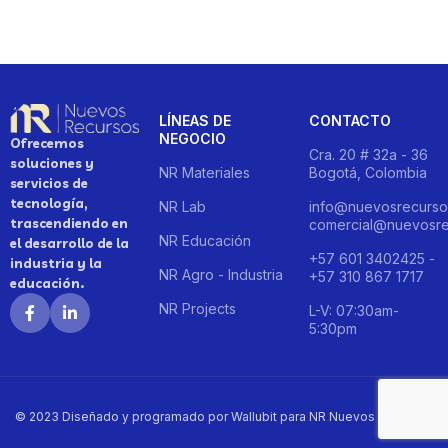
LÍNEAS DE
CONTACTO
NEGOCIO
Ofrecemos
Cra. 20 # 32a - 36
soluciones y
NR Materiales
Bogotá, Colombia
servicios de
tecnología,
NR Lab
info@nuevosrecurso
trascendiendo en
comercial@nuevosre
NR Educación
el desarrollo de la
+57 601 3402425 -
industria y la
NR Agro - Industria
+57 310 867 1717
educación.
NR Projects
L-V: 07:30am-
5:30pm
© 2023 Diseñado y programado por Wallubit para NR Nuevos Recursos