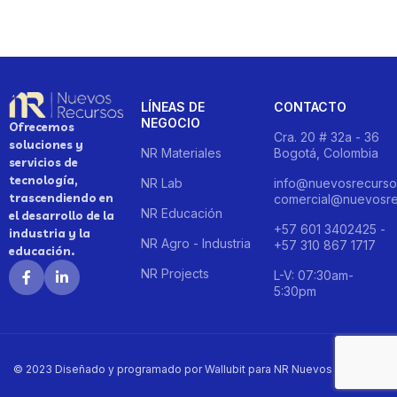
LÍNEAS DE
CONTACTO
NEGOCIO
Ofrecemos
Cra. 20 # 32a - 36
soluciones y
NR Materiales
Bogotá, Colombia
servicios de
tecnología,
NR Lab
info@nuevosrecurso
trascendiendo en
comercial@nuevosre
NR Educación
el desarrollo de la
+57 601 3402425 -
industria y la
NR Agro - Industria
+57 310 867 1717
educación.
NR Projects
L-V: 07:30am-
5:30pm
© 2023 Diseñado y programado por Wallubit para NR Nuevos Recursos