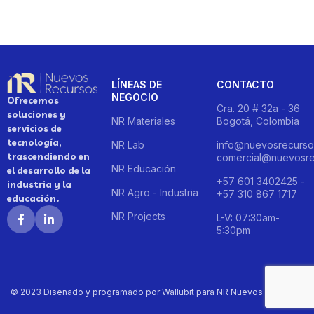
LÍNEAS DE
CONTACTO
NEGOCIO
Ofrecemos
Cra. 20 # 32a - 36
soluciones y
NR Materiales
Bogotá, Colombia
servicios de
tecnología,
NR Lab
info@nuevosrecurso
trascendiendo en
comercial@nuevosre
NR Educación
el desarrollo de la
+57 601 3402425 -
industria y la
NR Agro - Industria
+57 310 867 1717
educación.
NR Projects
L-V: 07:30am-
5:30pm
© 2023 Diseñado y programado por Wallubit para NR Nuevos Recursos