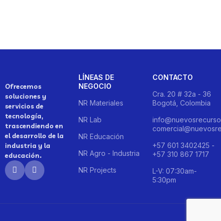
LÍNEAS DE
CONTACTO
NEGOCIO
Ofrecemos
Cra. 20 # 32a - 36
soluciones y
NR Materiales
Bogotá, Colombia
servicios de
tecnología,
NR Lab
info@nuevosrecurso
trascendiendo en
comercial@nuevosre
el desarrollo de la
NR Educación
+57 601 3402425 -
industria y la
NR Agro - Industria
+57 310 867 1717
educación.
NR Projects
L-V: 07:30am-
5:30pm