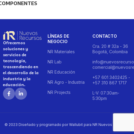
COMPONENTES
LÍNEAS DE
CONTACTO
NEGOCIO
Ofrecemos
Cra. 20 # 32a - 36
soluciones y
NR Materiales
Bogotá, Colombia
servicios de
tecnología,
NR Lab
info@nuevosrecurso
trascendiendo en
comercial@nuevosre
NR Educación
el desarrollo de la
+57 601 3402425 -
industria y la
NR Agro - Industria
+57 310 867 1717
educación.
NR Projects
L-V: 07:30am-
5:30pm
© 2023 Diseñado y programado por Wallubit para NR Nuevos Recursos