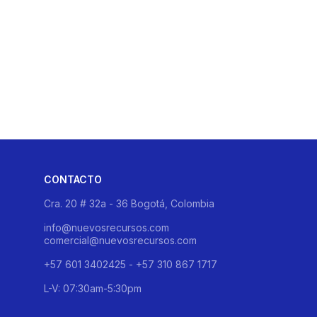
CONTACTO
Cra. 20 # 32a - 36 Bogotá, Colombia
info@nuevosrecursos.com
comercial@nuevosrecursos.com
+57 601 3402425 - +57 310 867 1717
L-V: 07:30am-5:30pm