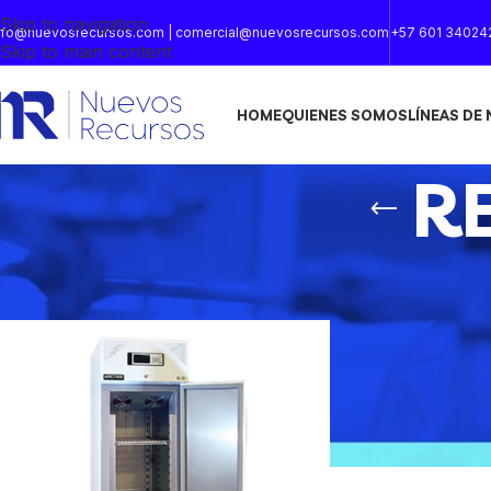
Skip to navigation
nfo@nuevosrecursos.com | comercial@nuevosrecursos.com
+57 601 34024
Skip to main content
HOME
QUIENES SOMOS
LÍNEAS DE
R
Inicio
/
REFRIGERADOR