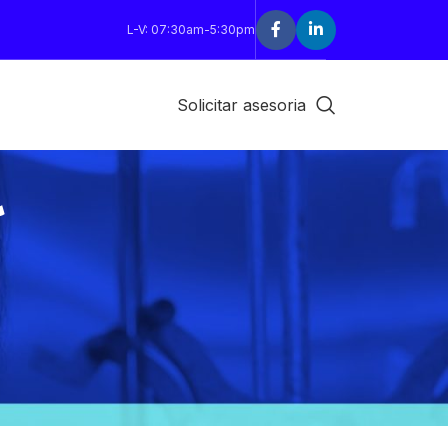
L-V: 07:30am-5:30pm
Solicitar asesoria
R
18
24