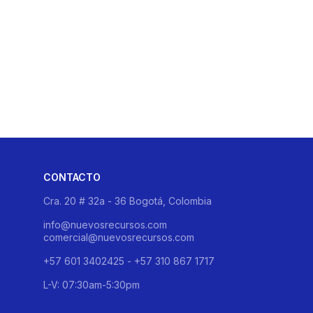
CONTACTO
Cra. 20 # 32a - 36 Bogotá, Colombia
info@nuevosrecursos.com
comercial@nuevosrecursos.com
+57 601 3402425 - +57 310 867 1717
L-V: 07:30am-5:30pm