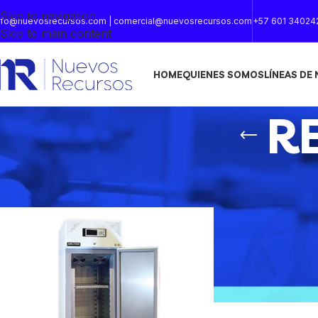
Skip to navigation
nfo@nuevosrecursos.com | comercial@nuevosrecursos.com
+57 601 34024
Skip to main content
HOME
QUIENES SOMOS
LÍNEAS DE
R
Inicio
/
REFRIGERADOR