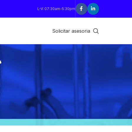
L-V: 07:30am-5:30pm
Solicitar asesoria
R
18
24