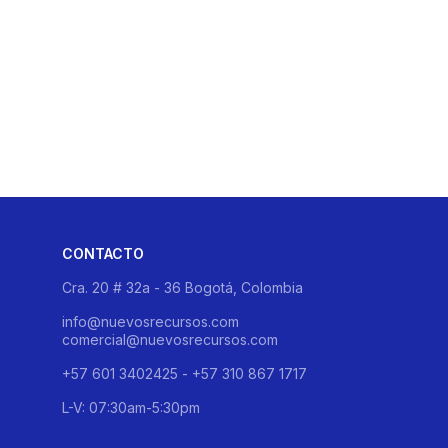
CONTACTO
Cra. 20 # 32a - 36 Bogotá, Colombia
info@nuevosrecursos.com
comercial@nuevosrecursos.com
+57 601 3402425 - +57 310 867 1717
L-V: 07:30am-5:30pm