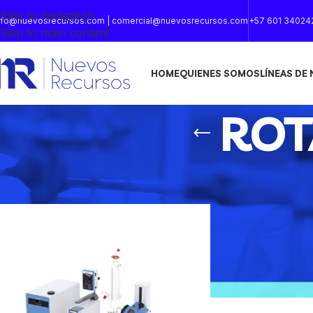
Skip to navigation
nfo@nuevosrecursos.com | comercial@nuevosrecursos.com
+57 601 34024
Skip to main content
HOME
QUIENES SOMOS
LÍNEAS DE
RO
Inicio
/
ROTAEVAPORADOR