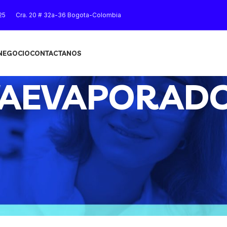
25
Cra. 20 # 32a-36 Bogota-Colombia
 NEGOCIO
CONTACTANOS
TAEVAPORAD
Mostrar
9
12