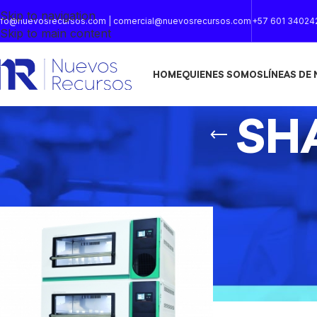
Skip to navigation
nfo@nuevosrecursos.com | comercial@nuevosrecursos.com
+57 601 34024
Skip to main content
HOME
QUIENES SOMOS
LÍNEAS DE
SH
Inicio
/
SHAKER JEIOTECH