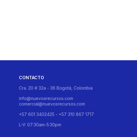
CONTACTO
Cra. 20 # 32a - 36 Bogotá, Colombia
info@nuevosrecursos.com
comercial@nuevosrecursos.com
+57 601 3402425 - +57 310 867 1717
L-V: 07:30am-5:30pm