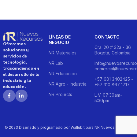
LÍNEAS DE
CONTACTO
NEGOCIO
Ofrecemos
Cra. 20 # 32a - 36
soluciones y
NR Materiales
Bogotá, Colombia
servicios de
tecnología,
NR Lab
info@nuevosrecurso
trascendiendo en
comercial@nuevosre
NR Educación
el desarrollo de la
+57 601 3402425 -
industria y la
NR Agro - Industria
+57 310 867 1717
educación.
NR Projects
L-V: 07:30am-
5:30pm
© 2023 Diseñado y programado por Wallubit para NR Nuevos Recursos