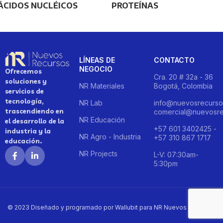
ÁCIDOS NUCLÉICOS
PROTEÍNAS
LÍNEAS DE
CONTACTO
NEGOCIO
Ofrecemos
Cra. 20 # 32a - 36
soluciones y
NR Materiales
Bogotá, Colombia
servicios de
tecnología,
NR Lab
info@nuevosrecurso
trascendiendo en
comercial@nuevosre
NR Educación
el desarrollo de la
+57 601 3402425 -
industria y la
NR Agro - Industria
+57 310 867 1717
educación.
NR Projects
L-V: 07:30am-
5:30pm
© 2023 Diseñado y programado por Wallubit para NR Nuevos Recursos