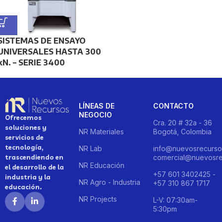
SISTEMAS DE ENSAYO
UNIVERSALES HASTA 300
kN. – SERIE 3400
LÍNEAS DE
CONTACTO
NEGOCIO
Ofrecemos
Cra. 20 # 32a - 36
soluciones y
NR Materiales
Bogotá, Colombia
servicios de
tecnología,
NR Lab
info@nuevosrecurso
trascendiendo en
comercial@nuevosre
NR Educación
el desarrollo de la
+57 601 3402425 -
industria y la
NR Agro - Industria
+57 310 867 1717
educación.
NR Projects
L-V: 07:30am-
5:30pm