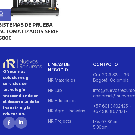
SISTEMAS DE PRUEBA
AUTOMATIZADOS SERIE
6800
LÍNEAS DE
CONTACTO
NEGOCIO
Ofrecemos
Cra. 20 # 32a - 36
soluciones y
NR Materiales
Bogotá, Colombia
servicios de
tecnología,
NR Lab
info@nuevosrecurso
trascendiendo en
comercial@nuevosre
NR Educación
el desarrollo de la
+57 601 3402425 -
industria y la
NR Agro - Industria
+57 310 867 1717
educación.
NR Projects
L-V: 07:30am-
5:30pm