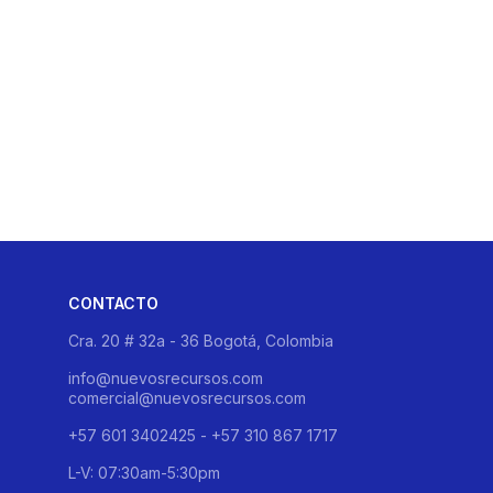
CONTACTO
Cra. 20 # 32a - 36 Bogotá, Colombia
info@nuevosrecursos.com
comercial@nuevosrecursos.com
+57 601 3402425 - +57 310 867 1717
L-V: 07:30am-5:30pm