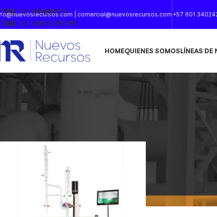
Skip to navigation
nfo@nuevosrecursos.com | comercial@nuevosrecursos.com
+57 601 34024
Skip to main content
HOME
QUIENES SOMOS
LÍNEAS DE
Inicio
/
Productos etiquetados “10MPA”