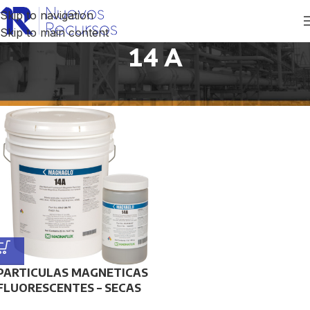
Skip to navigation
Skip to main content
14 A
Inicio
/
Productos etiquetados “14 A”
PARTICULAS MAGNETICAS
FLUORESCENTES – SECAS