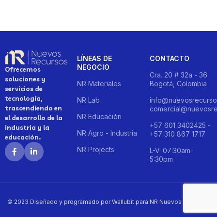
LÍNEAS DE
CONTACTO
NEGOCIO
Ofrecemos
Cra. 20 # 32a - 36
soluciones y
NR Materiales
Bogotá, Colombia
servicios de
tecnología,
NR Lab
info@nuevosrecurso
trascendiendo en
comercial@nuevosre
NR Educación
el desarrollo de la
+57 601 3402425 -
industria y la
NR Agro - Industria
+57 310 867 1717
educación.
NR Projects
L-V: 07:30am-
5:30pm
© 2023 Diseñado y programado por Wallubit para NR Nuevos Recursos