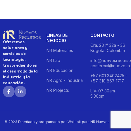
LÍNEAS DE
CONTACTO
NEGOCIO
Ofrecemos
Cra. 20 # 32a - 36
soluciones y
NR Materiales
Bogotá, Colombia
servicios de
tecnología,
NR Lab
info@nuevosrecurso
trascendiendo en
comercial@nuevosre
NR Educación
el desarrollo de la
+57 601 3402425 -
industria y la
NR Agro - Industria
+57 310 867 1717
educación.
NR Projects
L-V: 07:30am-
5:30pm
© 2023 Diseñado y programado por Wallubit para NR Nuevos Recursos