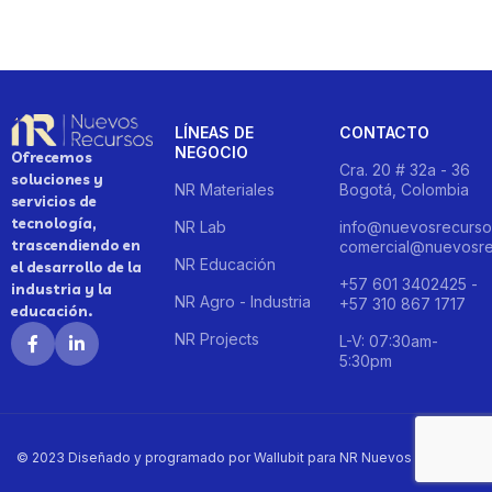
LÍNEAS DE
CONTACTO
NEGOCIO
Ofrecemos
Cra. 20 # 32a - 36
soluciones y
NR Materiales
Bogotá, Colombia
servicios de
tecnología,
NR Lab
info@nuevosrecurso
trascendiendo en
comercial@nuevosre
NR Educación
el desarrollo de la
+57 601 3402425 -
industria y la
NR Agro - Industria
+57 310 867 1717
educación.
NR Projects
L-V: 07:30am-
5:30pm
© 2023 Diseñado y programado por Wallubit para NR Nuevos Recursos