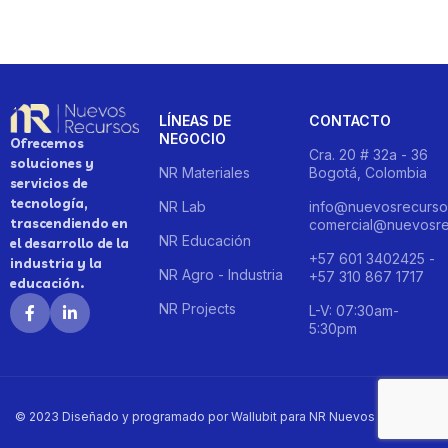
LÍNEAS DE
CONTACTO
NEGOCIO
Ofrecemos
Cra. 20 # 32a - 36
soluciones y
NR Materiales
Bogotá, Colombia
servicios de
tecnología,
NR Lab
info@nuevosrecurso
trascendiendo en
comercial@nuevosre
NR Educación
el desarrollo de la
+57 601 3402425 -
industria y la
NR Agro - Industria
+57 310 867 1717
educación.
NR Projects
L-V: 07:30am-
5:30pm
© 2023 Diseñado y programado por Wallubit para NR Nuevos Recursos