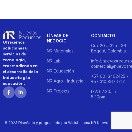
LÍNEAS DE
CONTACTO
NEGOCIO
Ofrecemos
Cra. 20 # 32a - 36
soluciones y
NR Materiales
Bogotá, Colombia
servicios de
tecnología,
NR Lab
info@nuevosrecurso
trascendiendo en
comercial@nuevosre
NR Educación
el desarrollo de la
+57 601 3402425 -
industria y la
NR Agro - Industria
+57 310 867 1717
educación.
NR Projects
L-V: 07:30am-
5:30pm
© 2023 Diseñado y programado por Wallubit para NR Nuevos Recursos