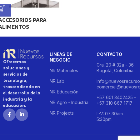
ACCESORIOS PARA
ALIMENTOS
LÍNEAS DE
CONTACTO
NEGOCIO
Ofrecemos
Cra. 20 # 32a - 36
soluciones y
NR Materiales
Bogotá, Colombia
servicios de
tecnología,
NR Lab
info@nuevosrecurso
trascendiendo en
comercial@nuevosre
NR Educación
el desarrollo de la
+57 601 3402425 -
industria y la
NR Agro - Industria
+57 310 867 1717
educación.
NR Projects
L-V: 07:30am-
5:30pm