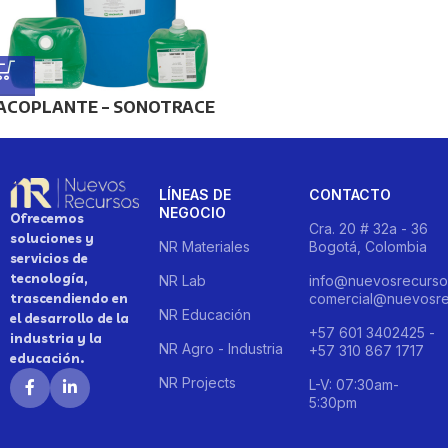
ACOPLANTE – SONOTRACE
LÍNEAS DE
CONTACTO
NEGOCIO
Ofrecemos
Cra. 20 # 32a - 36
soluciones y
NR Materiales
Bogotá, Colombia
servicios de
tecnología,
NR Lab
info@nuevosrecurso
trascendiendo en
comercial@nuevosre
NR Educación
el desarrollo de la
+57 601 3402425 -
industria y la
NR Agro - Industria
+57 310 867 1717
educación.
NR Projects
L-V: 07:30am-
5:30pm