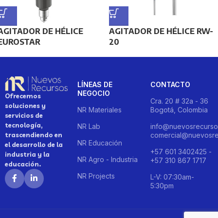
AGITADOR DE HÉLICE
AGITADOR DE HÉLICE RW-
EUROSTAR
20
LÍNEAS DE
CONTACTO
NEGOCIO
Ofrecemos
Cra. 20 # 32a - 36
soluciones y
NR Materiales
Bogotá, Colombia
servicios de
tecnología,
NR Lab
info@nuevosrecurso
trascendiendo en
comercial@nuevosre
NR Educación
el desarrollo de la
+57 601 3402425 -
industria y la
NR Agro - Industria
+57 310 867 1717
educación.
NR Projects
L-V: 07:30am-
5:30pm