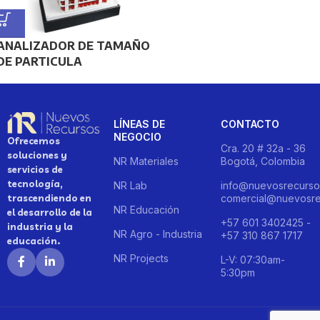
ANALIZADOR DE TAMAÑO
DE PARTICULA
LÍNEAS DE
CONTACTO
NEGOCIO
Ofrecemos
Cra. 20 # 32a - 36
soluciones y
NR Materiales
Bogotá, Colombia
servicios de
tecnología,
NR Lab
info@nuevosrecurso
trascendiendo en
comercial@nuevosre
NR Educación
el desarrollo de la
+57 601 3402425 -
industria y la
NR Agro - Industria
+57 310 867 1717
educación.
NR Projects
L-V: 07:30am-
5:30pm