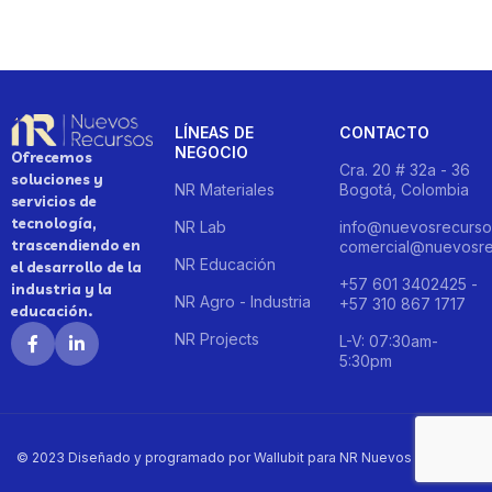
LÍNEAS DE
CONTACTO
NEGOCIO
Ofrecemos
Cra. 20 # 32a - 36
soluciones y
NR Materiales
Bogotá, Colombia
servicios de
tecnología,
NR Lab
info@nuevosrecurso
trascendiendo en
comercial@nuevosre
NR Educación
el desarrollo de la
+57 601 3402425 -
industria y la
NR Agro - Industria
+57 310 867 1717
educación.
NR Projects
L-V: 07:30am-
5:30pm
© 2023 Diseñado y programado por Wallubit para NR Nuevos Recursos