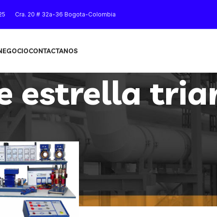
25
Cra. 20 # 32a-36 Bogota-Colombia
 NEGOCIO
CONTACTANOS
 estrella tri
”
Mostrar
9
12