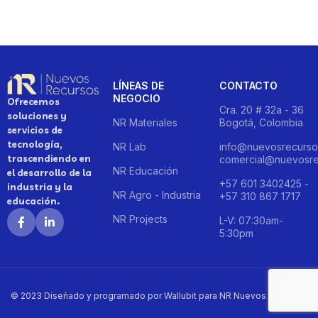
LÍNEAS DE
CONTACTO
NEGOCIO
Ofrecemos
Cra. 20 # 32a - 36
soluciones y
NR Materiales
Bogotá, Colombia
servicios de
tecnología,
NR Lab
info@nuevosrecurso
trascendiendo en
comercial@nuevosre
NR Educación
el desarrollo de la
+57 601 3402425 -
industria y la
NR Agro - Industria
+57 310 867 1717
educación.
NR Projects
L-V: 07:30am-
5:30pm
© 2023 Diseñado y programado por Wallubit para NR Nuevos Recursos