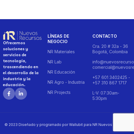
LÍNEAS DE
CONTACTO
NEGOCIO
Ofrecemos
Cra. 20 # 32a - 36
soluciones y
NR Materiales
Bogotá, Colombia
servicios de
tecnología,
NR Lab
info@nuevosrecurso
trascendiendo en
comercial@nuevosre
NR Educación
el desarrollo de la
+57 601 3402425 -
industria y la
NR Agro - Industria
+57 310 867 1717
educación.
NR Projects
L-V: 07:30am-
5:30pm
© 2023 Diseñado y programado por Wallubit para NR Nuevos Recursos