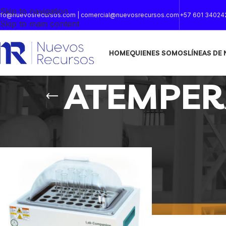
Skip to navigation
nfo@nuevosrecursos.com | comercial@nuevosrecursos.com
+57 601 34024
Skip to main content
HOME
QUIENES SOMOS
LÍNEAS DE
ATEMPER
Inicio
/
Productos etiquetados “ATEMPERAR EN LABORAT