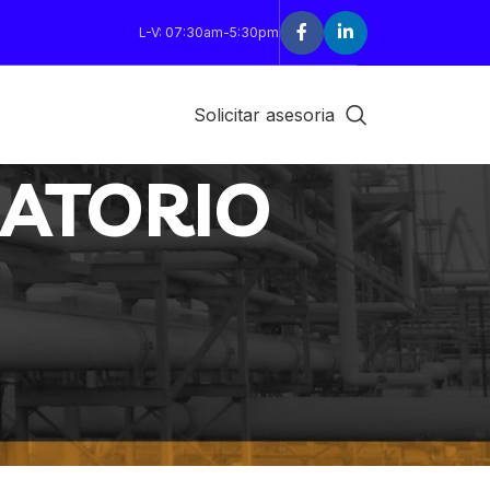
L-V: 07:30am-5:30pm
Solicitar asesoria
ATORIO
18
24