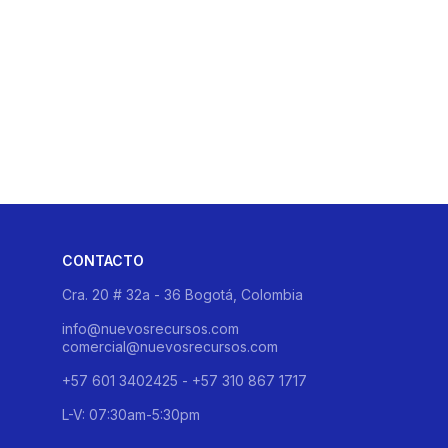
CONTACTO
Cra. 20 # 32a - 36 Bogotá, Colombia
info@nuevosrecursos.com
comercial@nuevosrecursos.com
+57 601 3402425 - +57 310 867 1717
L-V: 07:30am-5:30pm