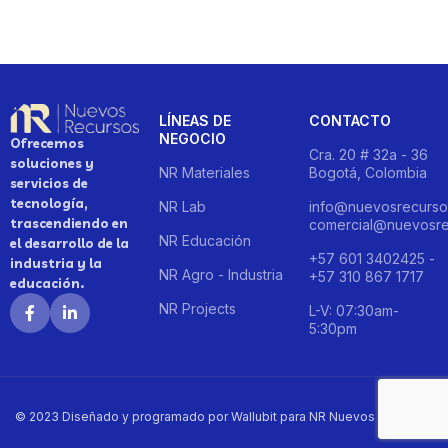
LÍNEAS DE
CONTACTO
NEGOCIO
Ofrecemos
Cra. 20 # 32a - 36
soluciones y
NR Materiales
Bogotá, Colombia
servicios de
tecnología,
NR Lab
info@nuevosrecurso
trascendiendo en
comercial@nuevosre
NR Educación
el desarrollo de la
+57 601 3402425 -
industria y la
NR Agro - Industria
+57 310 867 1717
educación.
NR Projects
L-V: 07:30am-
5:30pm
© 2023 Diseñado y programado por Wallubit para NR Nuevos Recursos