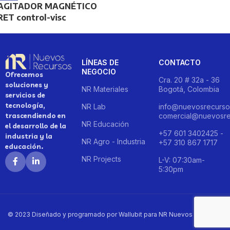
AGITADOR MAGNÉTICO
RET control-visc
LÍNEAS DE
CONTACTO
NEGOCIO
Ofrecemos
Cra. 20 # 32a - 36
soluciones y
NR Materiales
Bogotá, Colombia
servicios de
tecnología,
NR Lab
info@nuevosrecurso
trascendiendo en
comercial@nuevosre
NR Educación
el desarrollo de la
+57 601 3402425 -
industria y la
NR Agro - Industria
+57 310 867 1717
educación.
NR Projects
L-V: 07:30am-
5:30pm
© 2023 Diseñado y programado por Wallubit para NR Nuevos Recursos