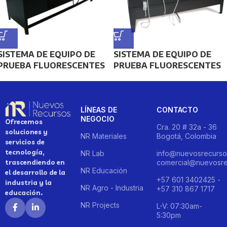
SISTEMA DE EQUIPO DE
SISTEMA DE EQUIPO DE
PRUEBA FLUORESCENTES
PRUEBA FLUORESCENTES
LÍNEAS DE
CONTACTO
NEGOCIO
Ofrecemos
Cra. 20 # 32a - 36
soluciones y
NR Materiales
Bogotá, Colombia
servicios de
tecnología,
NR Lab
info@nuevosrecurso
trascendiendo en
comercial@nuevosre
NR Educación
el desarrollo de la
+57 601 3402425 -
industria y la
NR Agro - Industria
+57 310 867 1717
educación.
NR Projects
L-V: 07:30am-
5:30pm