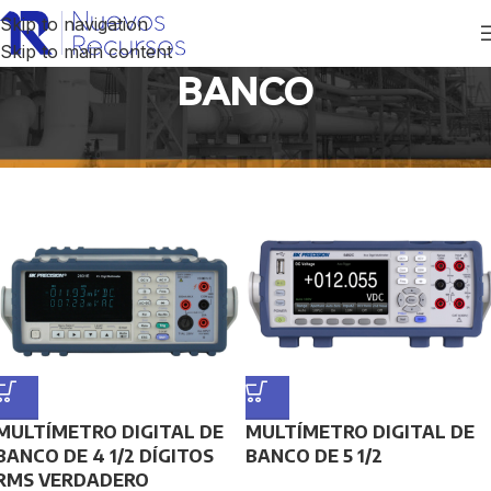
Skip to navigation
Skip to main content
BANCO
Inicio
/
Productos etiquetados “BANCO”
MULTÍMETRO DIGITAL DE
MULTÍMETRO DIGITAL DE
BANCO DE 4 1/2 DÍGITOS
BANCO DE 5 1/2
RMS VERDADERO