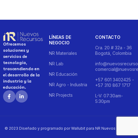
LÍNEAS DE
CONTACTO
NEGOCIO
Ofrecemos
Cra. 20 # 32a - 36
soluciones y
NR Materiales
Bogotá, Colombia
servicios de
tecnología,
NR Lab
info@nuevosrecurso
trascendiendo en
comercial@nuevosre
NR Educación
el desarrollo de la
+57 601 3402425 -
industria y la
NR Agro - Industria
+57 310 867 1717
educación.
NR Projects
L-V: 07:30am-
5:30pm
© 2023 Diseñado y programado por Wallubit para NR Nuevos Recursos