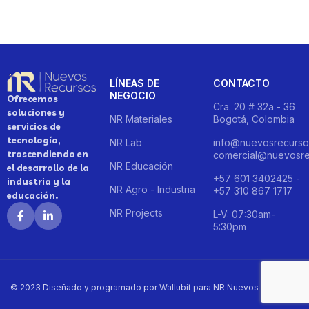
LÍNEAS DE
CONTACTO
NEGOCIO
Ofrecemos
Cra. 20 # 32a - 36
soluciones y
NR Materiales
Bogotá, Colombia
servicios de
tecnología,
NR Lab
info@nuevosrecurso
trascendiendo en
comercial@nuevosre
NR Educación
el desarrollo de la
+57 601 3402425 -
industria y la
NR Agro - Industria
+57 310 867 1717
educación.
NR Projects
L-V: 07:30am-
5:30pm
© 2023 Diseñado y programado por Wallubit para NR Nuevos Recursos