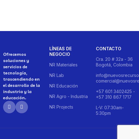
LÍNEAS DE
CONTACTO
NEGOCIO
Ofrecemos
Cra. 20 # 32a - 36
soluciones y
NR Materiales
Bogotá, Colombia
servicios de
tecnología,
NR Lab
info@nuevosrecurso
trascendiendo en
comercial@nuevosre
el desarrollo de la
NR Educación
+57 601 3402425 -
industria y la
NR Agro - Industria
+57 310 867 1717
educación.
NR Projects
L-V: 07:30am-
5:30pm