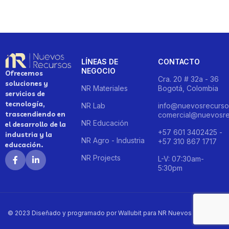
LÍNEAS DE
CONTACTO
NEGOCIO
Ofrecemos
Cra. 20 # 32a - 36
soluciones y
NR Materiales
Bogotá, Colombia
servicios de
tecnología,
NR Lab
info@nuevosrecurso
trascendiendo en
comercial@nuevosre
NR Educación
el desarrollo de la
+57 601 3402425 -
industria y la
NR Agro - Industria
+57 310 867 1717
educación.
NR Projects
L-V: 07:30am-
5:30pm
© 2023 Diseñado y programado por Wallubit para NR Nuevos Recursos