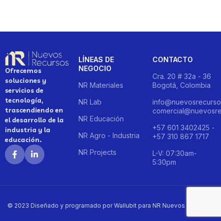
LÍNEAS DE
CONTACTO
NEGOCIO
Ofrecemos
Cra. 20 # 32a - 36
soluciones y
NR Materiales
Bogotá, Colombia
servicios de
tecnología,
NR Lab
info@nuevosrecurso
trascendiendo en
comercial@nuevosre
NR Educación
el desarrollo de la
+57 601 3402425 -
industria y la
NR Agro - Industria
+57 310 867 1717
educación.
NR Projects
L-V: 07:30am-
5:30pm
© 2023 Diseñado y programado por Wallubit para NR Nuevos Recursos