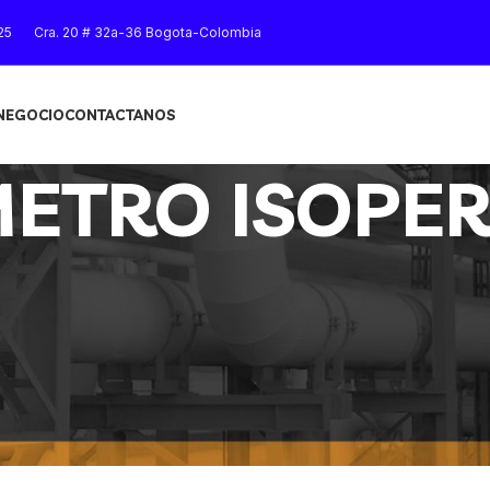
25
Cra. 20 # 32a-36 Bogota-Colombia
 NEGOCIO
CONTACTANOS
ETRO ISOPER
BOLICO”
Mostrar
9
12