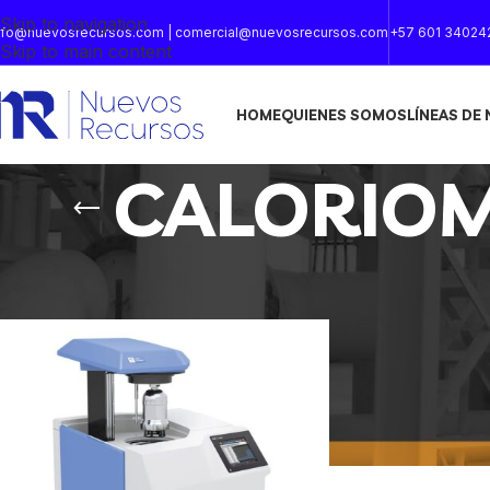
Skip to navigation
nfo@nuevosrecursos.com | comercial@nuevosrecursos.com
+57 601 34024
Skip to main content
HOME
QUIENES SOMOS
LÍNEAS DE
CALORIOM
Inicio
/
Productos etiquetados “CALORIOMETRO ISOPERI