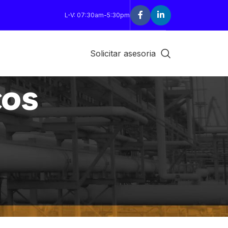
L-V: 07:30am-5:30pm
Solicitar asesoria
os
18
24