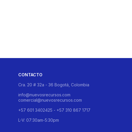
CONTACTO
Cra. 20 # 32a - 36 Bogotá, Colombia
info@nuevosrecursos.com
comercial@nuevosrecursos.com
+57 601 3402425 - +57 310 867 1717
L-V: 07:30am-5:30pm