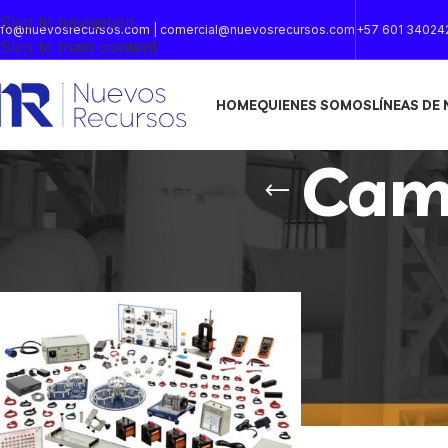
Skip to navigation
nfo@nuevosrecursos.com | comercial@nuevosrecursos.com
+57 601 34024
Skip to main content
HOME
QUIENES SOMOS
LÍNEAS DE
Cam
Inicio
/
Productos etiquetados “Campos magnéticos”